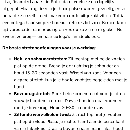
Lisa, financieel analist in Rotterdam, voelde zich dagelijks
uitgeput. Haar rug deed pijn, haar polsen waren gevoelig, en ze
betrapte zichzelf steeds vaker op onderuitgezakt zitten. Totdat
een collega haar simpele bureaustretches liet zien. Binnen korte
tijd verbeterde haar houding en voelde ze zich energieker. Nu
zweert ze erbij — en haar collega’s inmiddels ook.
De beste stretchoefeningen voor je werkdag:
Nek- en schouderstretch:
Zit rechtop met beide voeten
plat op de grond. Breng je oor richting je schouder en
houd 15-30 seconden vast. Wissel van kant. Voor een
diepere stretch kun je je hoofd zachtjes begeleiden met je
hand.
Bovenrugstretch:
Strek beide armen recht voor je uit en
vouw je handen in elkaar. Duw je handen naar voren en
rond je bovenrug. Houd 20-30 seconden vast.
Zittende wervelkolomtwist:
Zit rechtop met je voeten
plat op de vloer. Plaats je rechterhand aan de buitenkant
van je linkerknie. Draai je bovenlichaam naar links, houd