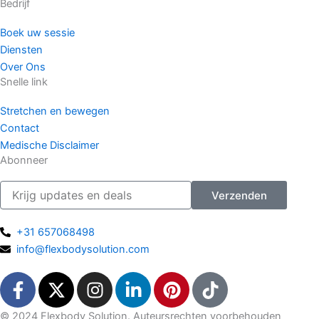
Bedrijf
Boek uw sessie
Diensten
Over Ons
Snelle link
Stretchen en bewegen
Contact
Medische Disclaimer
Abonneer
Email
Verzenden
+31 657068498
info@flexbodysolution.com
F
X
I
L
P
T
a
-
n
i
i
i
c
t
s
n
n
k
© 2024 Flexbody Solution. Auteursrechten voorbehouden