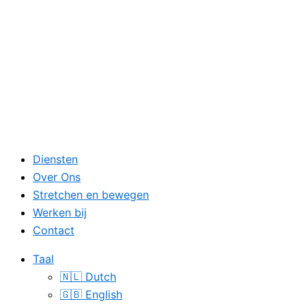
Diensten
Over Ons
Stretchen en bewegen
Werken bij
Contact
Taal
🇳🇱 Dutch
🇬🇧 English