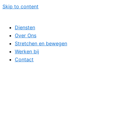
Skip to content
Diensten
Over Ons
Stretchen en bewegen
Werken bij
Contact