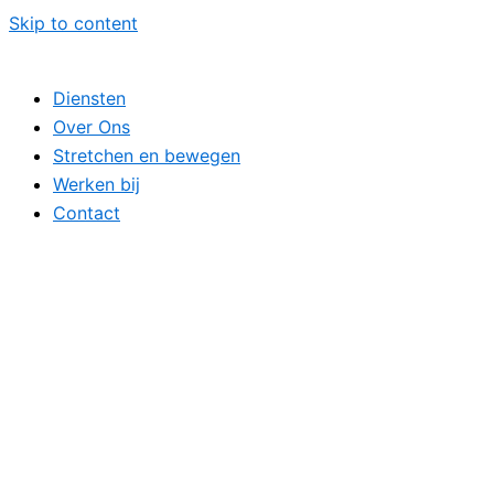
Skip to content
Diensten
Over Ons
Stretchen en bewegen
Werken bij
Contact