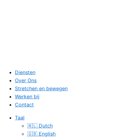
Diensten
Over Ons
Stretchen en bewegen
Werken bij
Contact
Taal
🇳🇱 Dutch
🇬🇧 English