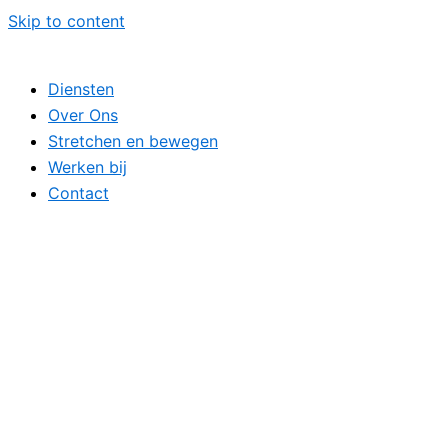
Skip to content
Diensten
Over Ons
Stretchen en bewegen
Werken bij
Contact