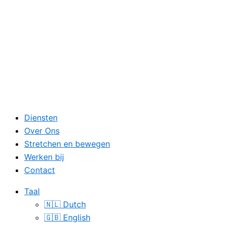
Diensten
Over Ons
Stretchen en bewegen
Werken bij
Contact
Taal
🇳🇱 Dutch
🇬🇧 English