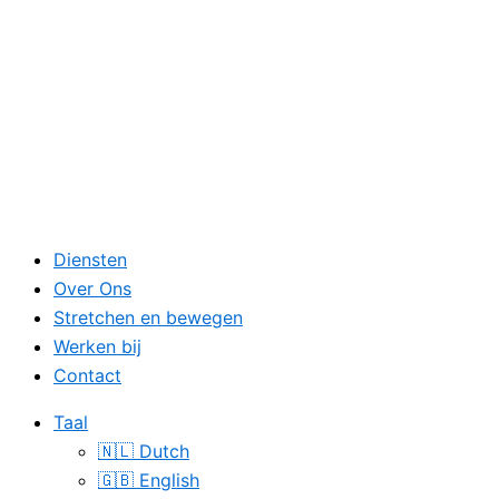
Diensten
Over Ons
Stretchen en bewegen
Werken bij
Contact
Taal
🇳🇱 Dutch
🇬🇧 English