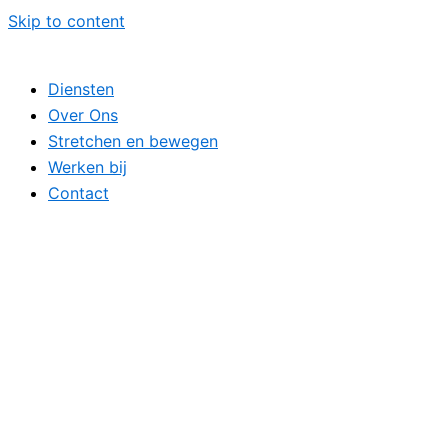
Skip to content
Diensten
Over Ons
Stretchen en bewegen
Werken bij
Contact